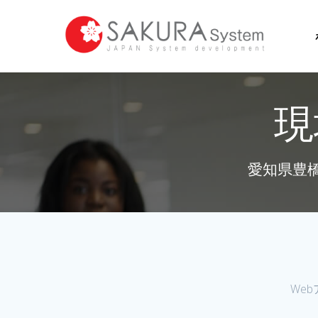
コ
ン
テ
ン
ツ
へ
現
ス
キ
ッ
プ
愛知県豊
We